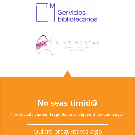
No seas tímid@
Nos encanta charlar. Pregúntanos cualquier duda que tengas.
Quiero preguntaros algo