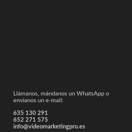
En los últimos años las empresas que ofrecen sus
servicios o venden productos online no han parado
de crecer. Está claro que es una oportunidad al
alcance de todo el que quiera llegar a más clientes
potenciales.
Llámanos, mándanos un WhatsApp o
envíanos un e-mail:
635 130 291
652 271 575
info@videomarketingpro.es